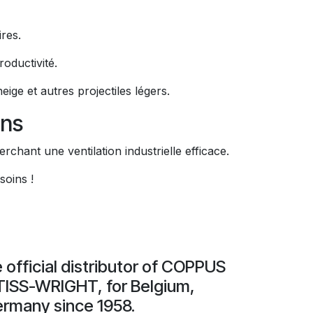
ires.
oductivité.
eige et autres projectiles légers.
ons
hant une ventilation industrielle efficace.
oins !
official distributor of COPPUS
ISS-WRIGHT, for Belgium,
rmany since 1958.