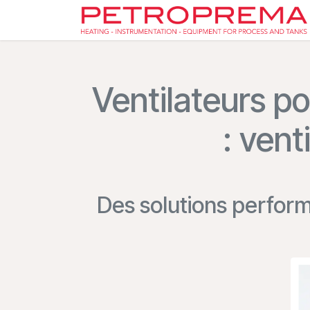
Skip to Content
Ventilateurs p
: vent
Des solutions perfor