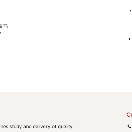
• 
ght,
e
•
C
es study and delivery of quality