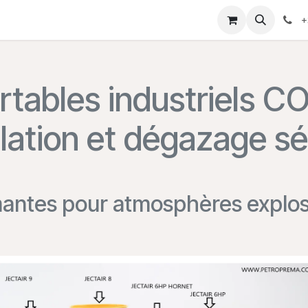
Home
Shop
Products
Contact us
Conditions
+
ortables industriels
ilation et dégazage s
mantes pour atmosphères explosi